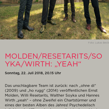
Foto: Lukas Beck
MOLDEN/RESETARITS/SO
YKA/WIRTH: „YEAH“
Sonntag, 22. Juli 2018, 20.15 Uhr
Das unschlagbare Team ist zurück: nach „ohne di“
(2009) und „ho rugg“ (2014) veröffentlichen Ernst
Molden, Willi Resetarits, Walther Soyka und Hannes
Wirth „yeah“ – ohne Zweifel ein Chartstürmer und
eines der besten Alben des Jahres! Psychedelisch